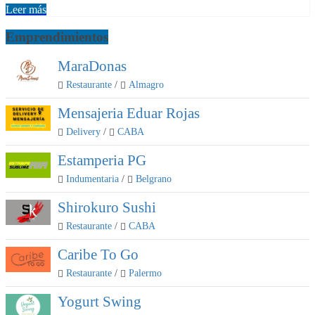
Leer más
Emprendimientos
MaraDonas
Restaurante
/
Almagro
Mensajeria Eduar Rojas
Delivery
/
CABA
Estamperia PG
Indumentaria
/
Belgrano
Shirokuro Sushi
Restaurante
/
CABA
Caribe To Go
Restaurante
/
Palermo
Yogurt Swing