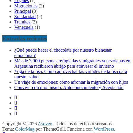
Legales
(1)
Migraciones
(2)
Principal
(3)
Solidaridad
(2)
Tramites
(2)
Venezuela
(1)
Entradas recientes
¿Qué puede hacer el chocolate por nuestro bienestar
emocional?
Más de 3.900 personas refugiadas y migrantes venezolanas en
Argentina recibieron abrigo para atravesar el invierno
Yoga de la risa: Cómo aprovechar las virtudes de la risa para
nuestra salud
Un viaje de emociones: cómo afrontar la migración con hijos
Convivir con uno mismo: Autoconocimiento y Aceptación
Copyright © 2026
Asoven
. Todos los derechos reservados.
Tema:
ColorMag
por ThemeGrill. Funciona con
WordPress
.