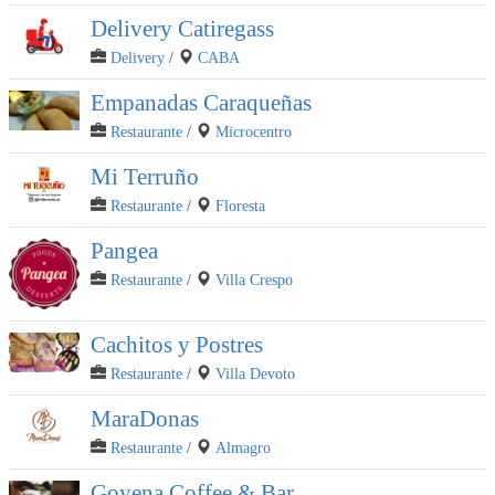
Delivery Catiregass
Delivery
/
CABA
Empanadas Caraqueñas
Restaurante
/
Microcentro
Mi Terruño
Restaurante
/
Floresta
Pangea
Restaurante
/
Villa Crespo
Cachitos y Postres
Restaurante
/
Villa Devoto
MaraDonas
Restaurante
/
Almagro
Goyena Coffee & Bar